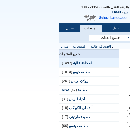
والدعم الفنى
86--13822119605
باس
-
Email
Select Language
حول بنا
المنتجات
منزل
الصحافة عالية
المنتجات
منزل
جميع المنتجات
الصحافة عالية
(1497)
مطبعة كومو
(1014)
رولان بريس
(267)
مطبعة KBA
(62)
أكياما برس
(31)
د
آلة طي الكواكب
(18)
مطبعة مارتيني
(17)
مطبعة ميتسو
(66)