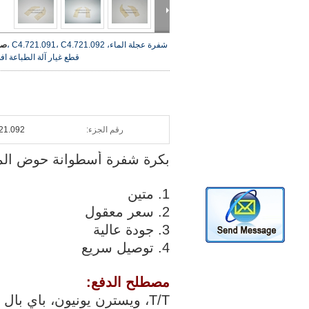
شفرة عجلة الماء، C4.721.091، C4.721.092 ،
صو
قطع غيار آلة الطباعة
اف
رقم الجزء:
21.092
بكرة شفرة أسطوانة حوض الماء، C4.721.091، C4.721.092، قطعة غيار آ
1. متين
2. سعر معقول
3. جودة عالية
4. توصيل سريع
مصطلح الدفع:
T/T، ويسترن يونيون، باي بال وما إلى ذلك.