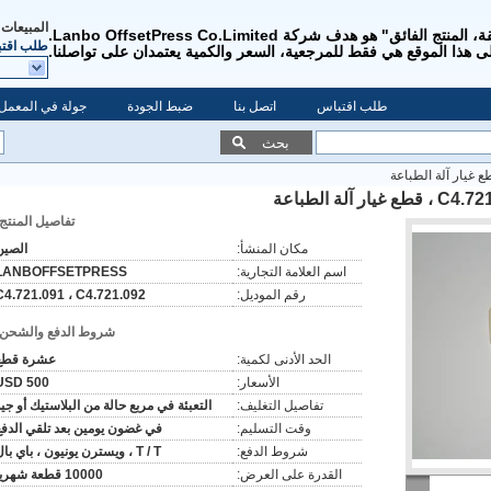
المبيعات 
"الجودة الفائقة، الخدمة الفائقة، المنتج الفائق" هو هدف شركة Lanbo OffsetPress Co.Limited.
طلب اقت
ى هذا الموقع هي فقط للمرجعية، السعر والكمية يعتمدان على تواصلنا.
طلب اقتباس
اتصل بنا
ضبط الجودة
جولة في المعمل
بحث
تفاصيل المنتج:
مكان المنشأ:
الصين
اسم العلامة التجارية:
LANBOFFSETPRESS
رقم الموديل:
C4.721.091 ، C4.721.092
شروط الدفع والشحن:
الحد الأدنى لكمية:
عشرة قطع
الأسعار:
USD 500
تفاصيل التغليف:
التعبئة في مربع حالة من البلاستيك أو جي
وقت التسليم:
في غضون يومين بعد تلقي الدفع
شروط الدفع:
T / T ، ويسترن يونيون ، باي بال
القدرة على العرض:
10000 قطعة شهريا