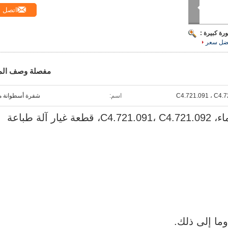
اتصل
رة كبيرة :
ضل سعر
مفصلة وصف الم
C4.721.091 ، C4.7
اسم:
شفرة أسطوانة م
لة طباعة