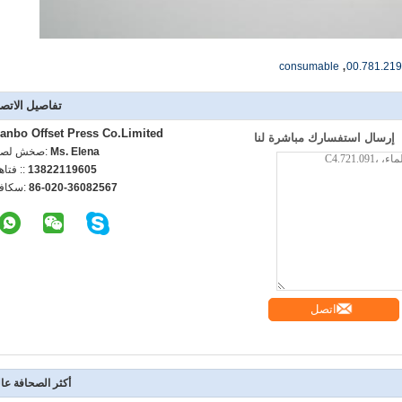
,
consumable
00.781.21
تفاصيل الاتص
anbo Offset Press Co.Limited
إرسال استفسارك مباشرة لنا
Ms. Elena
اتصل شخص
13822119605
الهاتف :
86-020-36082567
الفاكس
اتصل
أكثر الصحافة عال