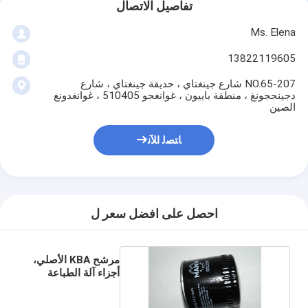
تفاصيل الاتصال
Ms. Elena
13822119605
207-NO.65 شارع جينغتاي ، حديقة جينغتاي ، شارع
دجينججونغ ، منطقة باييون ، غوانغجو 510405 ، غوانغدونغ
الصين
ﺎﺘﺼﻟ ﺍﻶﻧ
احصل على افضل سعر ل
مرشح KBA الأصلي،
أجزاء آلة الطباعة
KBA للبيع