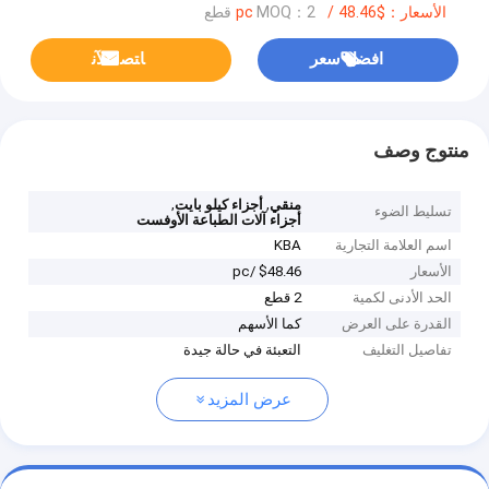
الأسعار：$48.46 /pc
MOQ：2 قطع
افضل سعر
ﺎﺘﺼﻟ ﺍﻶﻧ
منتوج وصف
,
,
منقي
أجزاء كيلو بايت
تسليط الضوء
أجزاء آلات الطباعة الأوفست
اسم العلامة التجارية
KBA
الأسعار
$48.46 /pc
الحد الأدنى لكمية
2 قطع
القدرة على العرض
كما الأسهم
تفاصيل التغليف
التعبئة في حالة جيدة
عرض المزيد