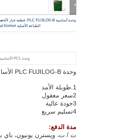
وحدة أساسية PLC FUJILOG-B، قطعة غيار لآلة
صو
الطباعة الأصلية Komori
اف
وحدة PCL الأساسية:
وحدة PLC FUJILOG-B الأساسية ، جزء احتياطي من آلة الطباعة الأصلية
1.طويلة الأمد
2سعر معقول
3جودة عالية
4تسليم سريع
مدة الدفع:
ت / ت، ويسترن يونيون، باي با