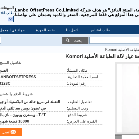
المبيعات 
"الجودة الفائقة، الخدمة الفائقة، المنتج الفائق" هو هدف شركة Lanbo OffsetPress Co.Limited.
طلب اقت
ى هذا الموقع هي فقط للمرجعية، السعر والكمية يعتمدان على تواصلنا.
طلب اقتباس
اتصل بنا
ضبط الجودة
جولة في المعمل
بحث
تفاصيل المنتج:
مكان المنشأ:
الصين
اسم العلامة التجارية:
LANBOFFSETPRESS
رقم الموديل:
B128C
شروط الدفع والشحن:
تفاصيل التغليف:
التعبئة في مربع حالة من البلاستيك أو جي
وقت التسليم:
في غضون يومين بعد تلقي الدفع
شروط الدفع:
T / T ، ويسترن يونيون ، باي بال
القدرة على العرض:
10000 قطعة شهريا
اتصل