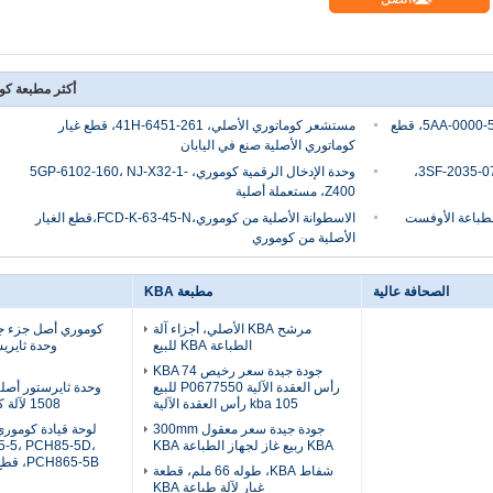
أكثر مطبعة كو
مفتاح كوموري الأصلي، 5AA-0000-555، AR22FOM-10E، قطع
مستشعر كوماتوري الأصلي، 261-6451-41H، قطع غيار
كوماتوري الأصلية صنع في اليابان
ختم زيت كوموري الأصلي، 3SF-2035-070، TB4-20x35x7،
وحدة الإدخال الرقمية كوموري، 5GP-6102-160، NJ-X32-1-
Z400، مستعملة أصلية
الطباعة الأوفست
الاسطوانة الأصلية من كوموري،FCD-K-63-45-N،قطع الغيار
الأصلية من كوموري
الصحافة عالية
مطبعة KBA
مرشح KBA الأصلي، أجزاء آلة
كوموري أصل جزء جد
الطباعة KBA للبيع
جودة جيدة سعر رخيص KBA 74
رأس العقدة الآلية P0677550 للبيع
kba 105 رأس العقدة الآلية
1508 لآلة كوموري L-440
جودة جيدة سعر معقول 300mm
KBA ربيع غاز لجهاز الطباعة KBA
5-5، PCH85-5D،
H865-5B
شفاط KBA، طوله 66 ملم، قطعة
غيار لآلة طباعة KBA