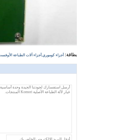
بطاقة:
أجزاء كوموري,أجزاء آلات الطباعة الأوف