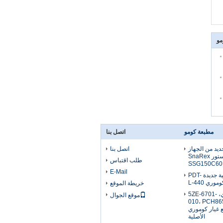
مو
مطبعة كومو
اتصل بنا
يد من الجهاز
اتصل بنا
وحدة ثايريستور SnaRex
طلب اقتباس
SSG150C60
E-Mail
وحدة ثايرستور أصلية جديدة PDT-
خريطة الموقع
لوحة قيادة كوموري، 5ZE-6701-
موقع الجوال
010، PCH86
PC، قطع غيار كوموري
الأصلية