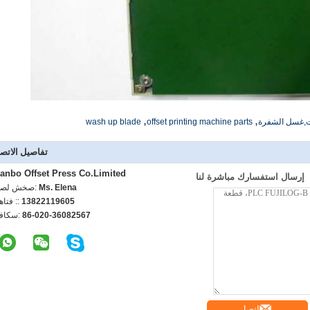
,
,
ست,غسل الشفرة
offset printing machine parts
wash up blade
تفاصيل الاتص
anbo Offset Press Co.Limited
إرسال استفسارك مباشرة لنا
Ms. Elena
اتصل شخص
13822119605
الهاتف :
86-020-36082567
الفاكس
اتصل