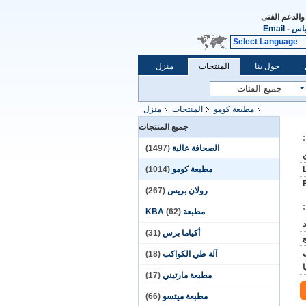
والدعم الفنى
باس
-
Email
Select Language
حول بنا
المنتجات
منزل
مطبعة كومو
المنتجات
منزل
جميع المنتجات
الصحافة عالية
(1497)
مطبعة كومو
(1014)
رولان بريس
(267)
مطبعة KBA
(62)
د
أكياما برس
(31)
آلة طي الكواكب
(18)
مطبعة مارتيني
(17)
مطبعة ميتسو
(66)