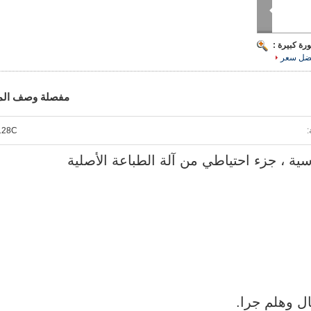
رة كبيرة :
ضل سعر
مفصلة وصف الم
128C
ل وهلم جرا.