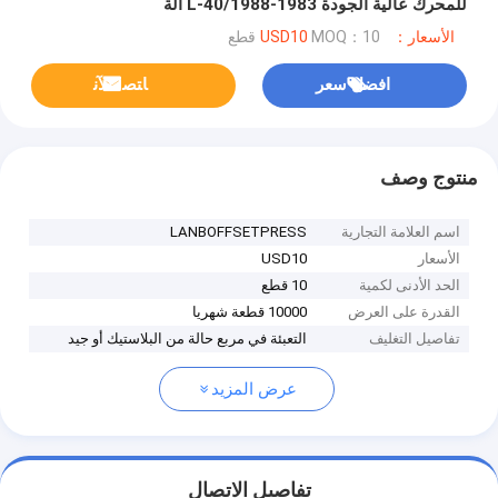
للمحرك عالية الجودة 1983-1988/L-40 آلة
الأسعار：USD10
MOQ：10 قطع
افضل سعر
ﺎﺘﺼﻟ ﺍﻶﻧ
منتوج وصف
اسم العلامة التجارية
LANBOFFSETPRESS
الأسعار
USD10
الحد الأدنى لكمية
10 قطع
القدرة على العرض
10000 قطعة شهريا
تفاصيل التغليف
التعبئة في مربع حالة من البلاستيك أو جيد
عرض المزيد
تفاصيل الاتصال