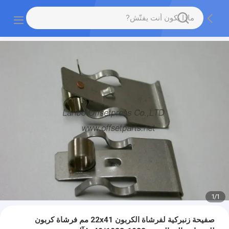
1
/
1
صفيحة زنبركية لفرشاة الكربون 22x41 مم فرشاة كربون