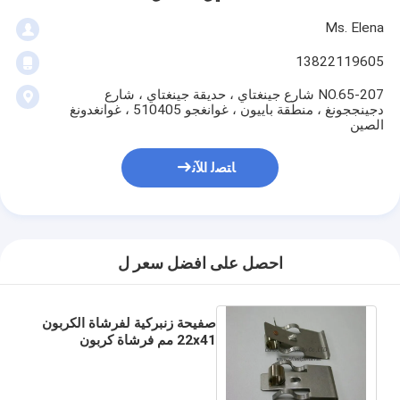
Ms. Elena
13822119605
207-NO.65 شارع جينغتاي ، حديقة جينغتاي ، شارع
دجينججونغ ، منطقة باييون ، غوانغجو 510405 ، غوانغدونغ
الصين
ﺎﺘﺼﻟ ﺍﻶﻧ
احصل على افضل سعر ل
صفيحة زنبركية لفرشاة الكربون
22x41 مم فرشاة كربون
للمحرك عالية الجودة 1983-
1988/L-40 آلة