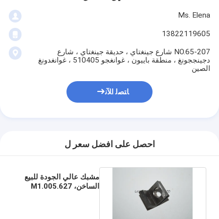
Ms. Elena
13822119605
207-NO.65 شارع جينغتاي ، حديقة جينغتاي ، شارع
دجينججونغ ، منطقة باييون ، غوانغجو 510405 ، غوانغدونغ
الصين
ﺎﺘﺼﻟ ﺍﻶﻧ
احصل على افضل سعر ل
مشبك عالي الجودة للبيع
الساخن، M1.005.627
لآلة PM74، SM74