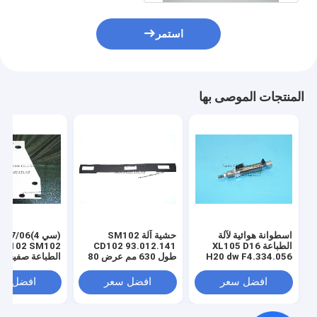
استمر
المنتجات الموصى بها
اسطوانة هوائية لآلة
حشية آلة SM102
(سي 4)7/06
الطباعة XL105 D16
CD102 93.012.141
H20 dw F4.334.056
طول 630 مم عرض 80
الطباعة صفيحة ال
مكبس 4 مم
مم 3 فتحات
الربيعية C4.313.207
افضل سعر
افضل سعر
افضل سع