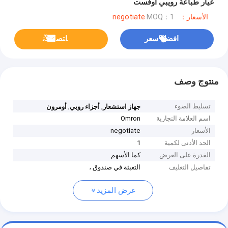
غيار طباعة رويبي أوفست
الأسعار：negotiate
MOQ：1
افضل سعر
ﺎﺘﺼﻟ ﺍﻶﻧ
منتوج وصف
تسليط الضوء
,
,
جهاز استشعار
أجزاء روبي
أومرون
اسم العلامة التجارية
Omron
الأسعار
negotiate
الحد الأدنى لكمية
1
القدرة على العرض
كما الأسهم
تفاصيل التغليف
التعبئة في صندوق ،
عرض المزيد