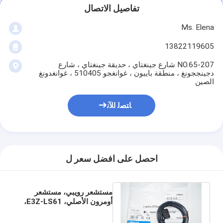
تفاصيل الاتصال
Ms. Elena
13822119605
207-NO.65 شارع جينغتاي ، حديقة جينغتاي ، شارع
دجينججونغ ، منطقة باييون ، غوانغجو 510405 ، غوانغدونغ
الصين
ﺎﺘﺼﻟ ﺍﻶﻧ
احصل على افضل سعر ل
مستشعر رويبي، مستشعر
أومرون الأصلي، E3Z-LS61،
قطع غيار طباعة رويبي
أوفست