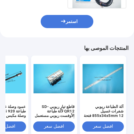
استمر
المنتجات الموصى بها
آلة الطباعة ريوبي
قاطع تيار ريوبي SD-
عمود وصلة عالمية
شفرات غسيل
QR12 لآلة طباعة
855x34x5mm 12 فتحة
الأوفست ريوبي مستعمل
وصلة مكبس Ryobi
شفرة غسيل للصحافة
أصلي تيار مستمر 24
ريوبي 750
فولت
افضل سعر
افضل سعر
افضل سع