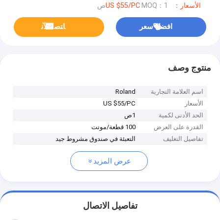
الأسعار：US $55/PC
MOQ：1ص
افضل سعر
ﺎﺘﺼﻟ ﺍﻶﻧ
منتوج وصف
اسم العلامة التجارية
Roland
الأسعار
US $55/PC
الحد الأدنى لكمية
1ص
القدرة على العرض
100 قطعة/مونت
تفاصيل التغليف
التعبئة في صندوق مشروط جيد
عرض المزيد
تفاصيل الاتصال