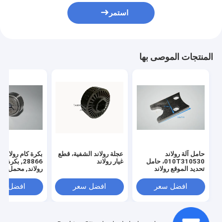
استمر
المنتجات الموصى بها
حامل آلة رولاند
عجلة رولاند الشفية، قطع
010T310530، حامل
غيار رولاند
28866, بكرة ك
تحديد الموقع رولاند
رولاند, محمل رول
افضل سعر
افضل سعر
افضل سع