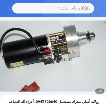
5
/
2
رولاند أصلي محرك مستعمل،094Z320640، أجزاء آلة الطباعة