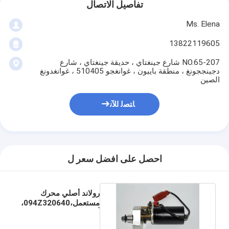
تفاصيل الاتصال
Ms. Elena
13822119605
207-NO.65 شارع جينغتاي ، حديقة جينغتاي ، شارع
دجينججونغ ، منطقة باييون ، غوانغجو 510405 ، غوانغدونغ
الصين
ﺎﺘﺼﻟ ﺍﻶﻧ
احصل على افضل سعر ل
رولاند أصلي محرك
مستعمل،094Z320640،
أجزاء آلة الطباعة