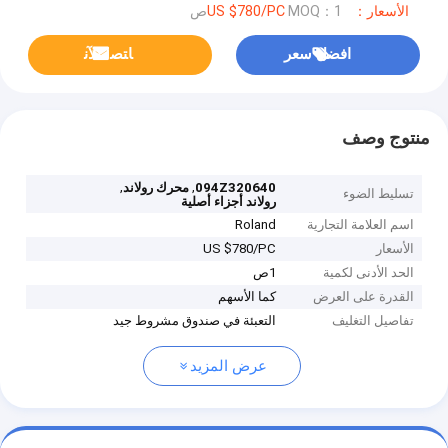
الأسعار：US $780/PC
MOQ：1ص
افضل سعر
ﺎﺘﺼﻟ ﺍﻶﻧ
منتوج وصف
,
,
094Z320640
محرك رولاند
تسليط الضوء
رولاند أجزاء أصلية
اسم العلامة التجارية
Roland
الأسعار
US $780/PC
الحد الأدنى لكمية
1ص
القدرة على العرض
كما الأسهم
تفاصيل التغليف
التعبئة في صندوق مشروط جيد
عرض المزيد