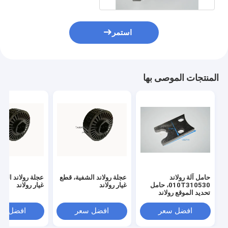
استمر
المنتجات الموصى بها
حامل آلة رولاند
عجلة رولاند الشفية، قطع
عجلة رولاند الش
010T310530، حامل
غيار رولاند
غيار رولاند
تحديد الموقع رولاند
افضل سعر
افضل سعر
افضل سع