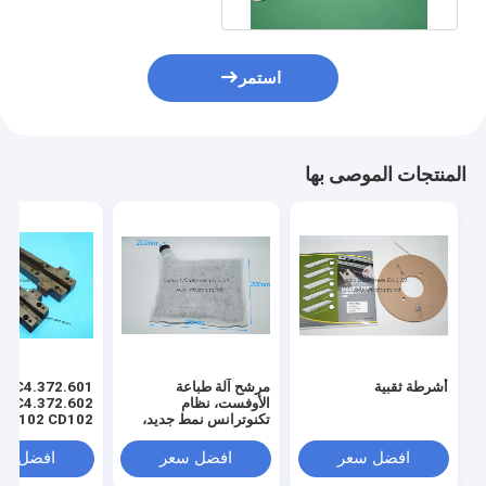
استمر
المنتجات الموصى بها
أشرطة ثقبية
مرشح آلة طباعة
C4.372.601
الأوفست، نظام
72.602
تكنوترانس نمط جديد،
مواد استهلاكية
سحب السكك الح
لآلة CD102
افضل سعر
افضل سعر
افضل سع