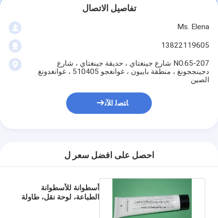
تفاصيل الاتصال
Ms. Elena
13822119605
207-NO.65 شارع جينغتاي ، حديقة جينغتاي ، شارع
دجينججونغ ، منطقة باييون ، غوانغجو 510405 ، غوانغدونغ
الصين
ﺎﺘﺼﻟ ﺍﻶﻧ
احصل على افضل سعر ل
أسطوانة للأسطوانة
الطباعة، لوحة نقل، طاولة
تغذية، رؤوس المقبض