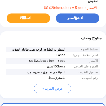
المقبض
الأسعار：US $20/box,a box = 5 pcs
افضل سعر
ﺎﺘﺼﻟ ﺍﻶﻧ
منتوج وصف
تسليط الضوء
,
,
أسطوانة الطباعة
لوحة نقل
طاولة التغذية
اسم العلامة التجارية
Lanbo
الأسعار
US $20/box,a box = 5 pcs
القدرة على العرض
100boxs/شهر
تفاصيل التغليف
التعبئة في صندوق مشروط جيد
رقم الموديل
ماستر زيليندل
عرض المزيد