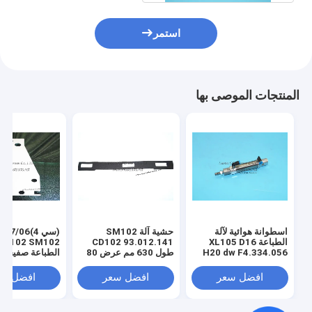
استمر
المنتجات الموصى بها
اسطوانة هوائية لآلة
حشية آلة SM102
(سي 4)7/06
الطباعة XL105 D16
CD102 93.012.141
H20 dw F4.334.056
طول 630 مم عرض 80
الطباعة صفيحة ال
مكبس 4 مم
مم 3 فتحات
الربيعية C4.313.207
افضل سعر
افضل سعر
افضل سع