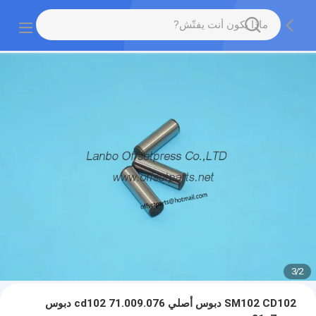
3
/
2
SM102 CD102 دبوس أصلي 71.009.076 cd102 دبوس