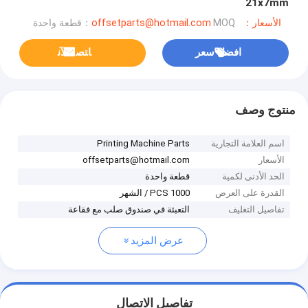
21x7mm
الأسعار：offsetparts@hotmail.com
MOQ：قطعة واحدة
افضل سعر
ﺎﺘﺼﻟ ﺍﻶﻧ
منتوج وصف
اسم العلامة التجارية
Printing Machine Parts
الأسعار
offsetparts@hotmail.com
الحد الأدنى لكمية
قطعة واحدة
القدرة على العرض
1000 PCS / الشهر
تفاصيل التغليف
التعبئة في صندوق صلب مع فقاعة
عرض المزيد
تفاصيل الاتصال