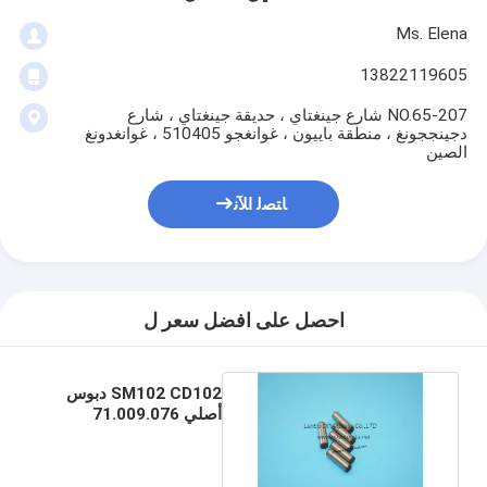
Ms. Elena
13822119605
207-NO.65 شارع جينغتاي ، حديقة جينغتاي ، شارع
دجينججونغ ، منطقة باييون ، غوانغجو 510405 ، غوانغدونغ
الصين
ﺎﺘﺼﻟ ﺍﻶﻧ
احصل على افضل سعر ل
SM102 CD102 دبوس
أصلي 71.009.076
cd102 دبوس 21x7mm