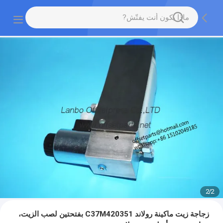
2
/
2
زجاجة زيت ماكينة رولاند C37M420351 بفتحتين لصب الزيت،