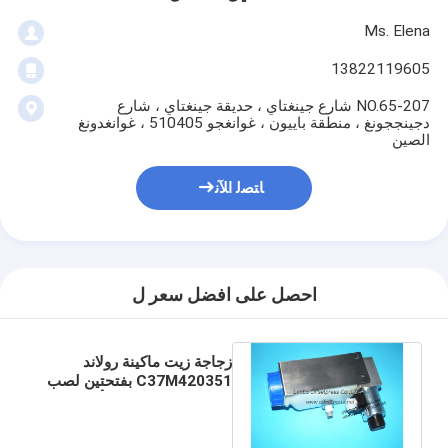
Ms. Elena
13822119605
207-NO.65 شارع جينغتاي ، حديقة جينغتاي ، شارع
دجينججونغ ، منطقة باييون ، غوانغجو 510405 ، غوانغدونغ
الصين
ﺎﺘﺼﻟ ﺍﻶﻧ
احصل على افضل سعر ل
زجاجة زيت ماكينة رولاند
C37M420351 بفتحتين لصب
الزيت، زجاجة جديدة أصلية من
رولاند