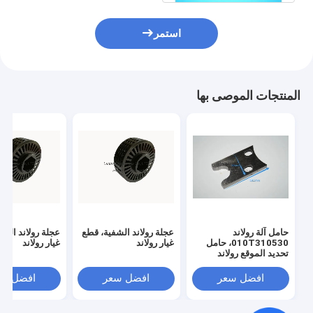
استمر
المنتجات الموصى بها
حامل آلة رولاند
عجلة رولاند الشفية، قطع
عجلة رولاند الش
010T310530، حامل
غيار رولاند
غيار رولاند
تحديد الموقع رولاند
افضل سعر
افضل سعر
افضل سع