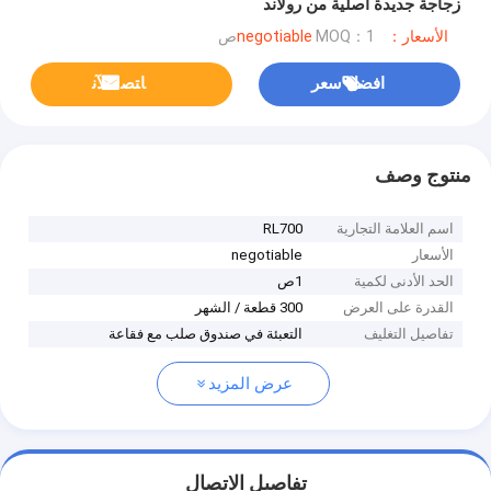
زجاجة جديدة أصلية من رولاند
الأسعار：negotiable
MOQ：1ص
افضل سعر
ﺎﺘﺼﻟ ﺍﻶﻧ
منتوج وصف
اسم العلامة التجارية
RL700
الأسعار
negotiable
الحد الأدنى لكمية
1ص
القدرة على العرض
300 قطعة / الشهر
تفاصيل التغليف
التعبئة في صندوق صلب مع فقاعة
عرض المزيد
تفاصيل الاتصال