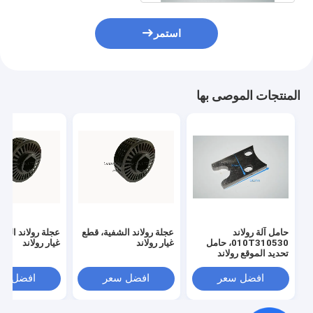
استمر
المنتجات الموصى بها
حامل آلة رولاند
عجلة رولاند الشفية، قطع
عجلة رولاند الش
010T310530، حامل
غيار رولاند
غيار رولاند
تحديد الموقع رولاند
افضل سعر
افضل سعر
افضل سع