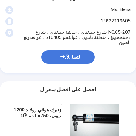
Ms. Elena
13822119605
207-NO.65 شارع جينغتاي ، حديقة جينغتاي ، شارع
دجينججونغ ، منطقة باييون ، غوانغجو 510405 ، غوانغدونغ
الصين
ﺎﺘﺼﻟ ﺍﻶﻧ
احصل على افضل سعر ل
زنبرك هوائي رولاند 1200
نيوتن، L=750 مم لآلة
طباعة رولاند 700