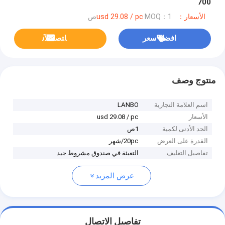
700
الأسعار：usd 29.08 / pc
MOQ：1ص
افضل سعر
ﺎﺘﺼﻟ ﺍﻶﻧ
منتوج وصف
اسم العلامة التجارية
LANBO
الأسعار
usd 29.08 / pc
الحد الأدنى لكمية
1ص
القدرة على العرض
20pc/شهر
تفاصيل التغليف
التعبئة في صندوق مشروط جيد
عرض المزيد
تفاصيل الاتصال