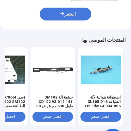
استمر
المنتجات الموصى بها
اسطوانة هوائية لآلة
حشية آلة SM102
(سي 4)7/06
الطباعة XL105 D16
CD102 93.012.141
H20 dw F4.334.056
طول 630 مم عرض 80
الطباعة صفيحة ال
مكبس 4 مم
مم 3 فتحات
الربيعية C4.313.207
افضل سعر
افضل سعر
افضل سع