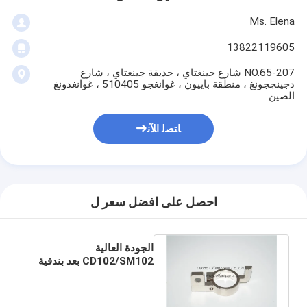
Ms. Elena
13822119605
207-NO.65 شارع جينغتاي ، حديقة جينغتاي ، شارع
دجينججونغ ، منطقة باييون ، غوانغجو 510405 ، غوانغدونغ
الصين
ﺎﺘﺼﻟ ﺍﻶﻧ
احصل على افضل سعر ل
الجودة العالية
CD102/SM102 بعد بندقية
الربيع التاج C6.011.129،
سي 6.011.130