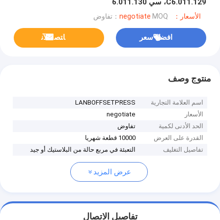
C6.011.129، سي 6.011.130
الأسعار：negotiate
MOQ：تفاوض
افضل سعر
ﺎﺘﺼﻟ ﺍﻶﻧ
منتوج وصف
اسم العلامة التجارية
LANBOFFSETPRESS
الأسعار
negotiate
الحد الأدنى لكمية
تفاوض
القدرة على العرض
10000 قطعة شهريا
تفاصيل التغليف
التعبئة في مربع حالة من البلاستيك أو جيد
عرض المزيد
تفاصيل الاتصال